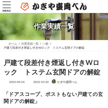
コ
ナ
ン
ビ
テ
ゲ
ン
ー
ツ
シ
へ
ョ
作業実績一覧
ス
ン
キ
に
ッ
移
プ
動
ホーム
作業実績一覧
一般
戸建て段差付き煙返し付きWロック トステム玄関ドアの解錠
戸建て段差付き煙返し付きWロ
ック トステム玄関ドアの解錠
最
2022-04-24
2022-10-20
かぎや盛岡べん
終
更
新
「ドアスコープ、ポストもない戸建ての玄
日
関ドアの解錠」
時
: