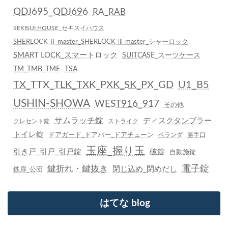
QDJ695_QDJ696
RA_RAB
SEKISUI HOUSE_セキスイハウス
SHERLOCK ⅱ master_SHERLOCK ⅲ master_シャーロック
SMART LOCK_スマートロック
SUITCASE_スーツケース
TM_TMB_TME
TSA
TX_TTX_TLK_TXK_PXK_SK_PX_GD
U1_B5
USHIN-SHOWA
WEST916_917
その他
サムラッチ錠
ディスクタンブラー
クレセント錠
ストライク
トイレ錠
ドアガード_ドアバー_ドアチェーン
ベランダ
勝手口
玉座_握り玉
引き戸_引戸_引戸錠
破錠
自動施錠
鍵折れ・鍵抜き
電子錠
閉じ込め_閉めだし
鉄扉_公団
はてな blog