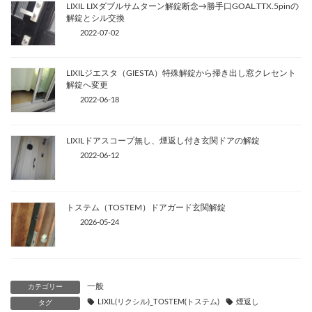
LIXIL LIXダブルサムターン解錠断念→勝手口GOAL.TTX.5pinの
解錠とシル交換
2022-07-02
LIXILジエスタ（GIESTA）特殊解錠から掃き出し窓クレセント
解錠へ変更
2022-06-18
LIXILドアスコープ無し、煙返し付き玄関ドアの解錠
2022-06-12
トステム（TOSTEM）ドアガード玄関解錠
2026-05-24
一般
カテゴリー
LIXIL(リクシル)_TOSTEM(トステム)
煙返し
タグ