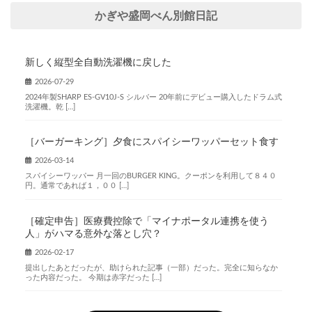
かぎや盛岡べん別館日記
新しく縦型全自動洗濯機に戻した
2026-07-29
2024年製SHARP ES-GV10J-S シルバー 20年前にデビュー購入したドラム式
洗濯機。乾 […]
［バーガーキング］夕食にスパイシーワッパーセット食す
2026-03-14
スパイシーワッパー 月一回のBURGER KING。クーポンを利用して８４０
円。通常であれば１，００ […]
［確定申告］医療費控除で「マイナポータル連携を使う
人」がハマる意外な落とし穴？
2026-02-17
提出したあとだったが、助けられた記事（一部）だった。完全に知らなか
った内容だった。 今期は赤字だった […]