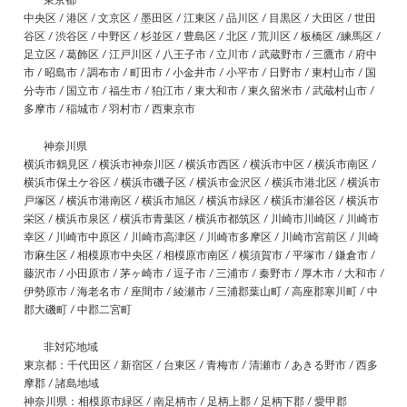
中央区 / 港区 / 文京区 / 墨田区 / 江東区 / 品川区 / 目黒区 / 大田区 / 世田
谷区 / 渋谷区 / 中野区 / 杉並区 / 豊島区 / 北区 / 荒川区 / 板橋区 /練馬区 /
足立区 / 葛飾区 / 江戸川区 / 八王子市 / 立川市 / 武蔵野市 / 三鷹市 / 府中
市 / 昭島市 / 調布市 / 町田市 / 小金井市 / 小平市 / 日野市 / 東村山市 / 国
分寺市 / 国立市 / 福生市 / 狛江市 / 東大和市 / 東久留米市 / 武蔵村山市 /
多摩市 / 稲城市 / 羽村市 / 西東京市
神奈川県
横浜市鶴見区 / 横浜市神奈川区 / 横浜市西区 / 横浜市中区 / 横浜市南区 /
横浜市保土ケ谷区 / 横浜市磯子区 / 横浜市金沢区 / 横浜市港北区 / 横浜市
戸塚区 / 横浜市港南区 / 横浜市旭区 / 横浜市緑区 / 横浜市瀬谷区 / 横浜市
栄区 / 横浜市泉区 / 横浜市青葉区 / 横浜市都筑区 / 川崎市川崎区 / 川崎市
幸区 / 川崎市中原区 / 川崎市高津区 / 川崎市多摩区 / 川崎市宮前区 / 川崎
市麻生区 / 相模原市中央区 / 相模原市南区 / 横須賀市 / 平塚市 / 鎌倉市 /
藤沢市 / 小田原市 / 茅ヶ崎市 / 逗子市 / 三浦市 / 秦野市 / 厚木市 / 大和市 /
伊勢原市 / 海老名市 / 座間市 / 綾瀬市 / 三浦郡葉山町 / 高座郡寒川町 / 中
郡大磯町 / 中郡二宮町
非対応地域
東京都：千代田区 / 新宿区 / 台東区 / 青梅市 / 清瀬市 / あきる野市 / 西多
摩郡 / 諸島地域
神奈川県：相模原市緑区 / 南足柄市 / 足柄上郡 / 足柄下郡 / 愛甲郡